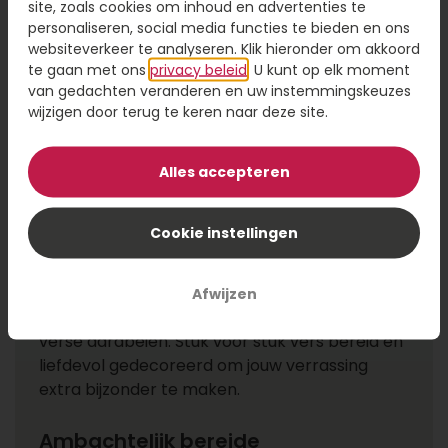
wel in valentijns sfeer? In ons assortiment vind
site, zoals cookies om inhoud en advertenties te
personaliseren, social media functies te bieden en ons
je ook valentijn
petit fours
,
brownies
,
websiteverkeer te analyseren. Klik hieronder om akkoord
traktaartjes
en ander
gebak
met liefdevolle
te gaan met ons
privacy beleid
. U kunt op elk moment
decoraties.
van gedachten veranderen en uw instemmingskeuzes
wijzigen door terug te keren naar deze site.
Rode taarten voor Valentijnsdag:
van marsepein tot red velvet
Alles accepteren
Bij Toptaarten vind je een uitgebreid
assortiment rode taarten die perfect passen
Cookie instellingen
bij de romantiek van Valentijnsdag. Denk aan
rode
marsepeintaarten
, een red velvet taart in
hartvorm, slagroomtaarten met roze of rode
Afwijzen
decoraties of een taart rijkelijk belegd met
verse aardbeien. Stuk voor stuk vers bereid en
liefdevol gedecoreerd om jouw verrassing
extra bijzonder te maken.
Ambachtelijk bereide