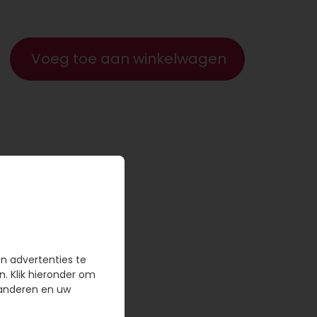
Voeg toe aan winkelwagen
en advertenties te
n. Klik hieronder om
randeren en uw