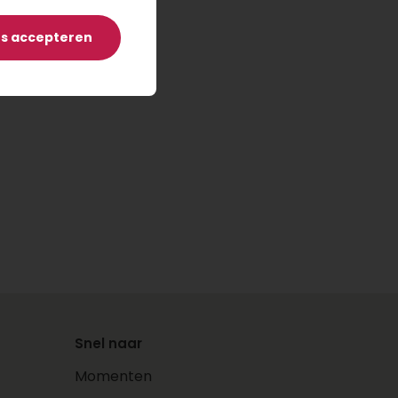
es accepteren
Snel naar
Momenten