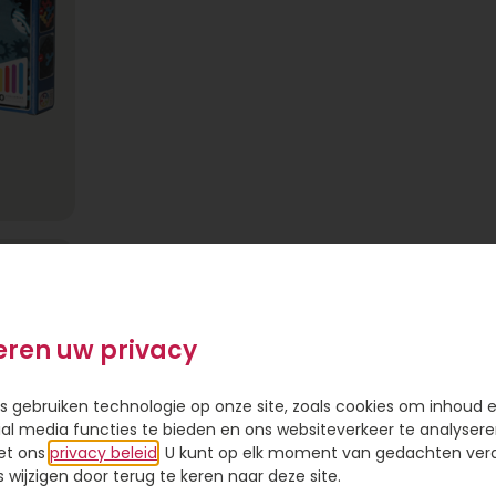
eren uw privacy
s gebruiken technologie op onze site, zoals cookies om inhoud 
ial media functies te bieden en ons websiteverkeer te analysere
. Plaats
et ons
privacy beleid
. U kunt op elk moment van gedachten ve
t
wijzigen door terug te keren naar deze site.
Een