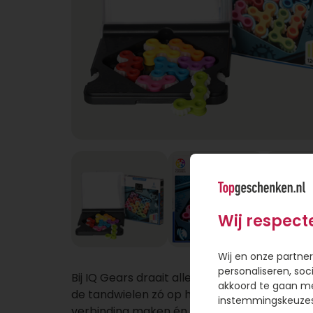
Wij respect
Wij en onze partner
personaliseren, soc
Bij IQ Gears draait alles (letterlijk) om logica
akkoord te gaan m
de tandwielen zó op het bord dat ze correc
instemmingskeuzes 
verbinding maken én synchroon bewegen. 