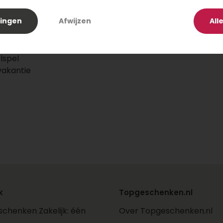
n in
lingen
Afwijzen
All
n die
eloos
lspel
vakantie
e en
k
Topgeschenken.nl
chenken Zakelijk: één
Over Topgeschenken.nl