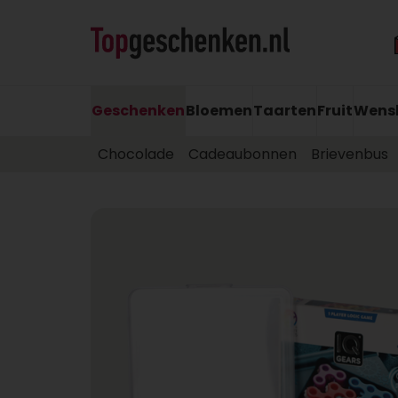
Geschenken
Bloemen
Taarten
Fruit
Wens
Chocolade
Cadeaubonnen
Brievenbus