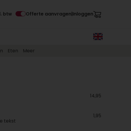
Offerte aanvragen
Inloggen
l. btw
|
en
Eten
Meer
14,95
1,95
e tekst