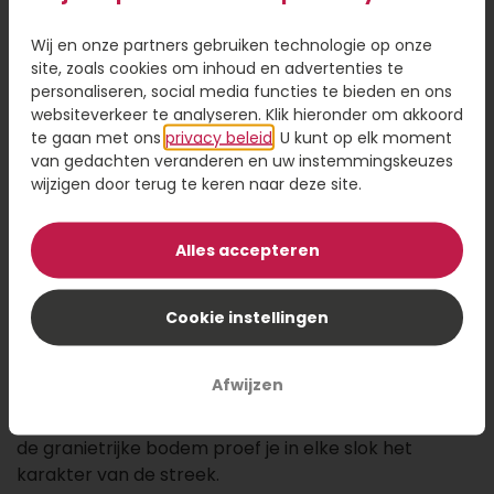
Wij en onze partners gebruiken technologie op onze
13,95
site, zoals cookies om inhoud en advertenties te
personaliseren, social media functies te bieden en ons
Kaartje toevoegen
1,95
websiteverkeer te analyseren. Klik hieronder om akkoord
te gaan met ons
privacy beleid
. U kunt op elk moment
Voeg een kaart toe met jouw persoonlijke tekst
van gedachten veranderen en uw instemmingskeuzes
wijzigen door terug te keren naar deze site.
Alles accepteren
Voeg toe aan winkelwagen
Cookie instellingen
Een frisse verrassing uit de Loire! Deze expressieve,
sappige witte wijn van een biologisch wijnhuis
Afwijzen
combineert florale geuren met tropisch fruit en een
elegante citrustoon. Dankzij het milde zeeklimaat en
de granietrijke bodem proef je in elke slok het
karakter van de streek.