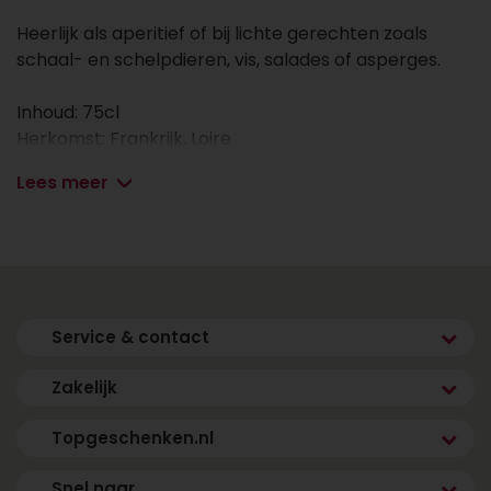
Heerlijk als aperitief of bij lichte gerechten zoals
schaal- en schelpdieren, vis, salades of asperges.
Inhoud: 75cl
Herkomst: Frankrijk, Loire
Druiven: Melon de Bourgogne, Sauvignon Blanc
Lees meer
Smaakprofiel: Fris & fruitig
Alcohol: 12,0%
Ambachtelijk geproduceerd | Perfect cadeau voor
wijnliefhebbers | Biologisch wijnhuis
Service & contact
Zakelijk
Topgeschenken.nl
Snel naar