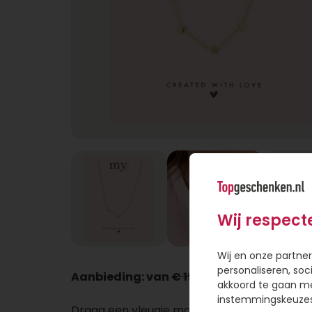
Wij respect
Wij en onze partner
personaliseren, soc
Aanbieding: van
€ 19,95
voor € 14,95
akkoord te gaan m
instemmingskeuzes 
Draag een vleugje magie met deze subtiele