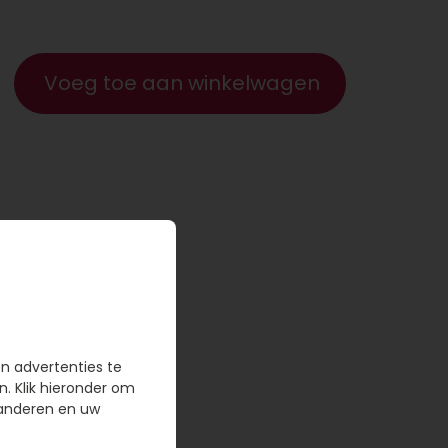
Voeg toe aan winkelwagen
en advertenties te
n. Klik hieronder om
randeren en uw