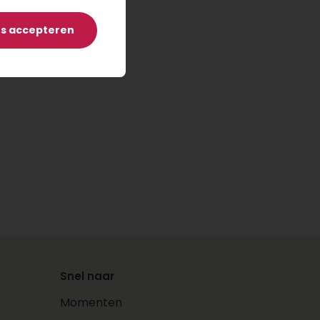
es accepteren
Snel naar
Momenten