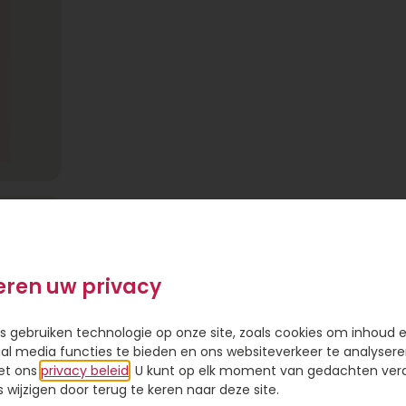
eren uw privacy
s gebruiken technologie op onze site, zoals cookies om inhoud 
ial media functies te bieden en ons websiteverkeer te analysere
et ons
privacy beleid
. U kunt op elk moment van gedachten ve
wijzigen door terug te keren naar deze site.
 gouden