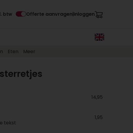
Offerte aanvragen
Inloggen
l. btw
|
en
Eten
Meer
sterretjes
14,95
1,95
e tekst