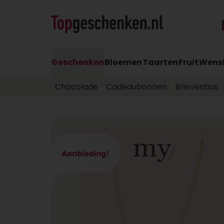
Geschenken
Bloemen
Taarten
Fruit
Wens
Chocolade
Cadeaubonnen
Brievenbus