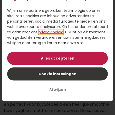
Wij en onze partners gebruiken technologie op onze
22,95
site, zoals cookies om inhoud en advertenties te
personaliseren, social media functies te bieden en ons
Kaartje toevoegen
1,95
websiteverkeer te analyseren. Klik hieronder om akkoord
te gaan met ons
privacy beleid
. U kunt op elk moment
Voeg een kaart toe met jouw persoonlijke tekst
van gedachten veranderen en uw instemmingskeuzes
wijzigen door terug te keren naar deze site.
Alles accepteren
Voeg toe aan winkelwagen
Cookie instellingen
Geef een stukje tropisch design cadeau met deze
Afwijzen
unieke kokosnootkommen, gemaakt van échte
kokosnoten die een tweede leven krijgen. Licht, sterk
en perfect voor bijvoorbeeld een heerlijke smoothie
bowl, yoghurt met fruit of pokébowls. De set bevat