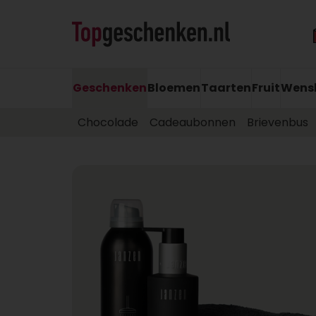
Geschenken
Bloemen
Taarten
Fruit
Wens
Chocolade
Cadeaubonnen
Brievenbus