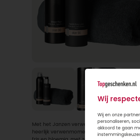
Wij respect
Wij en onze partner
personaliseren, soc
Met het Janzen verwenpakket geef je iema
akkoord te gaan m
heerlijk verwenmoment voor thuis. De geur S
instemmingskeuzes 
fris en bloemig, met zachte kersenbloesem,