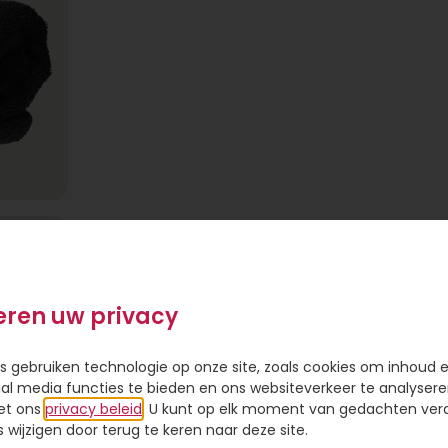
eren uw privacy
s gebruiken technologie op onze site, zoals cookies om inhoud 
ial media functies te bieden en ons websiteverkeer te analysere
nd een
et ons
privacy beleid
. U kunt op elk moment van gedachten ve
kin 90 is
wijzigen door terug te keren naar deze site.