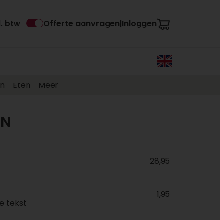
Offerte aanvragen
Inloggen
l. btw
|
en
Eten
Meer
EN
28,95
1,95
e tekst