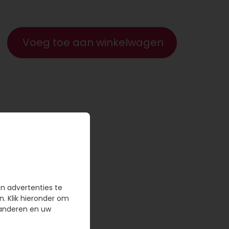
Voeg toe aan winkelwagen
en advertenties te
n. Klik hieronder om
randeren en uw