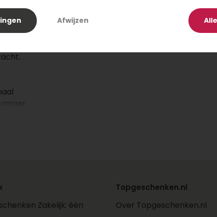
rijke
lingen
Afwijzen
All
ylotion
t die
a-moment
zacht.
maal
tvanger
100 cm
k
Topgeschenken.nl
chenken Zakelijk: één
Over Topgeschenken.nl