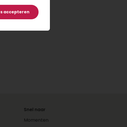
es accepteren
Snel naar
Momenten