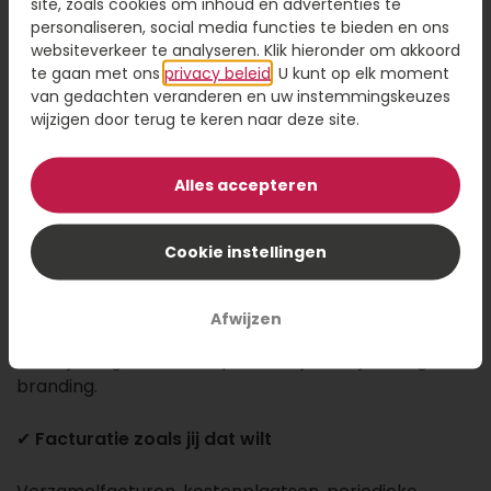
site, zoals cookies om inhoud en advertenties te
✔
Een vast aanspreekpunt
personaliseren, social media functies te bieden en ons
websiteverkeer te analyseren. Klik hieronder om akkoord
Het is duidelijk wie jouw contactpersoon is. Deze
te gaan met ons
privacy beleid
. U kunt op elk moment
persoon denkt mee over jouw vragen en kent jouw
van gedachten veranderen en uw instemmingskeuzes
wijzigen door terug te keren naar deze site.
bedrijf.
✔
Eenvoudig bestellen, ook voor bulkverzendingen
Alles accepteren
Eén bestelling, honderden afleveradressen, het is
Cookie instellingen
mogelijk.
✔
Producten met jouw logo
Afwijzen
Maak jouw geschenken persoonlijk met jouw eigen
branding.
✔
Facturatie zoals jij dat wilt