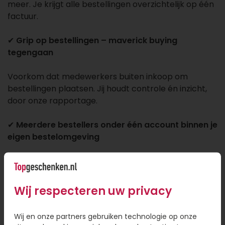
meer. Je krijgt alle bestellingen overzichtelijk op één
factuur.
✔
Grip op bestellingen – maverick buying
tegengaan
Voorkom dat medewerkers buiten inkoop om
bestellingen plaatsen. Jij houdt controle én inzicht,
door onze rapportage.
✔
Meerdere bestellers onder één account binnen je
eigen bestelomgeving
Iedere besteller krijgt zijn of haar eigen inlog, maar
alles komt samen op één zakelijk account. Zo heb je
overzicht van bestellingen en facturen op één plek.
Wij respecteren uw privacy
En het handigste is, jij kunt zelf bestellers toevoegen
aan je account.
Wij en onze partners gebruiken technologie op onze