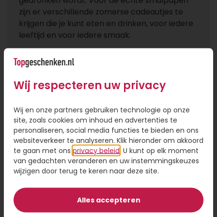
gedronken wordt. Voor de echte smulpapen
zijn er verschillende zomerse cadeautjes te
krijgen die je kunt eten en drinken, voor iedere
leeftijd en voor iedere smaak.
Trek erop uit met een
zomercadeau van
Wij respecteren uw privacy
Topgeschenken.nl
Wil je iemand een goede zomervakantie
Wij en onze partners gebruiken technologie op onze
wensen? Niets is zo leuk om een cadeau voor
site, zoals cookies om inhoud en advertenties te
personaliseren, social media functies te bieden en ons
de zomer te geven. Denk aan een leuk Happy
websiteverkeer te analyseren. Klik hieronder om akkoord
Summer pakket met onmisbare dingen voor
te gaan met ons
privacy beleid
. U kunt op elk moment
een strandvakantie. Of kies voor het boek 1000
van gedachten veranderen en uw instemmingskeuzes
Dingen Doen in Nederland. Dit boek staat vol
wijzigen door terug te keren naar deze site.
met originele uitjes om de zomer mee door te
komen. Maar ook voor de thuisblijvers is er
genoeg te vinden bij Topgeschenken.nl. Wat
Alles accepteren
dacht je van een Zomervakantie spelpakket?