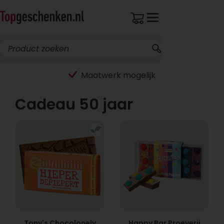
Breed assortiment
Cadeau 50 jaar
Tony's Chocolonely
Happy Bar Proeverij