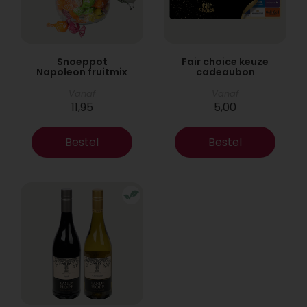
Snoeppot
Fair choice keuze
Napoleon fruitmix
cadeaubon
Vanaf
Vanaf
11,95
5,00
Bestel
Bestel