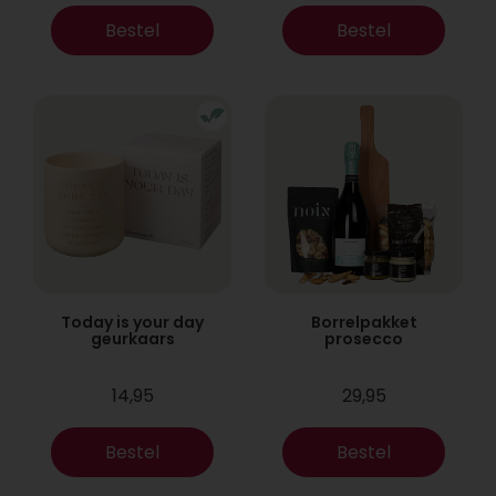
Bestel
Bestel
Today is your day
Borrelpakket
geurkaars
prosecco
14,95
29,95
Bestel
Bestel