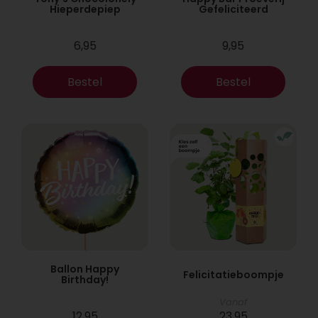
Hieperdepiep
Gefeliciteerd
6,95
9,95
Bestel
Bestel
Ballon Happy
Felicitatieboompje
Birthday!
Vanaf
12,95
23,95