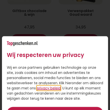
Giftbox chocolade
Verwenpakket
& wijn
Goud waard
47,95
34,95
Bestel
Bestel
Wij respecteren uw privacy
Wij en onze partners gebruiken technologie op onze
site, zoals cookies om inhoud en advertenties te
personaliseren, social media functies te bieden en ons
websiteverkeer te analyseren. Klik hieronder om akkoord
te gaan met ons
privacy beleid
. U kunt op elk moment
van gedachten veranderen en uw instemmingskeuzes
wijzigen door terug te keren naar deze site.
Blossombs
Brievenbus cadeau
Bloemen voor jou!
Today is your day