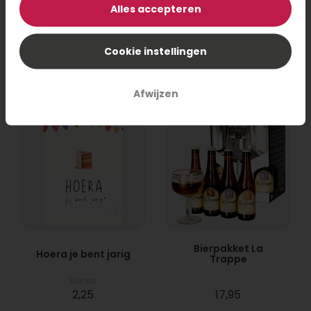
Alles accepteren
11,95
17,95
Cookie instellingen
Bestel
Bestel
Afwijzen
Bierpakket La
Hoera je bent jarig
Trappe
Vanaf
2,25
17,95