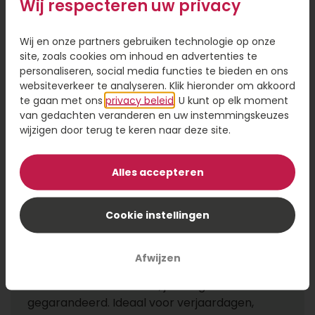
Wij respecteren uw privacy
Bestel
Bestel
Wij en onze partners gebruiken technologie op onze
site, zoals cookies om inhoud en advertenties te
personaliseren, social media functies te bieden en ons
websiteverkeer te analyseren. Klik hieronder om akkoord
Ruime keuze uit een
te gaan met ons
privacy beleid
. U kunt op elk moment
van gedachten veranderen en uw instemmingskeuzes
cadeau voor hem
wijzigen door terug te keren naar deze site.
Ben je op zoek naar een passend cadeau voor
hem, zodat je jouw mannelijke collega,
Alles accepteren
zakenpartner, vriend of familielid op een leuke
manier kunt verrassen? Dan is het zeker aan
Cookie instellingen
te raden om het assortiment van
Topgeschenken.nl eens te bekijken. Hier vind je
namelijk een geschikt cadeau voor elke man.
Afwijzen
Wat de reden ook is dat je een geschikt
cadeau voor hem zoekt; je slaagt hier
gegarandeerd. Ideaal voor verjaardagen,