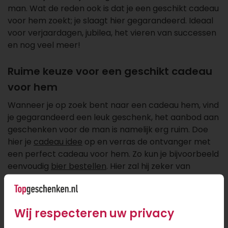
man. Wat de reden ook is dat je een geschikt cadeau
voor hem zoekt; je slaagt hier gegarandeerd. Ideaal
voor verjaardagen, jubilea, het vieren van successen
en nog veel meer!
Ruime keuze voor een geschikt cadeau
voor hem
Wanneer je op zoek bent naar een cadeau hem, vind
je gegarandeerd een leuk geschenk, het aanbod aan
geschenken voor de man is namelijk erg ruim. Doe
hier je
cadeau idee
op en verras de ontvanger met
een perfect cadeau voor hem. Zo kun je bijvoorbeeld
eenvoudig
bier bestellen
. Hier zal hij zeker van
genieten.
Cadeaus bestellen met een zakelijk
Wij respecteren uw privacy
account