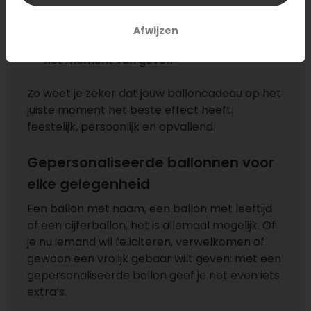
kamertemperatuur
Vermijd scherpe voorwerpen in de buurt
Afwijzen
Kies een bezorgdatum die goed aansluit op
het moment van geven
Zo weet je zeker dat jouw balloncadeau op het
juiste moment het beste effect heeft:
feestelijk, persoonlijk en opvallend.
Gepersonaliseerde ballonnen voor
elke gelegenheid
Een ballon met naam, een ballon met leeftijd
of een cijferballon, het is allemaal mogelijk. Of
je nu iemand wil feliciteren, verwelkomen of
gewoon een vrolijk gebaar wilt geven: met een
gepersonaliseerde ballon geef je net even iets
extra’s.