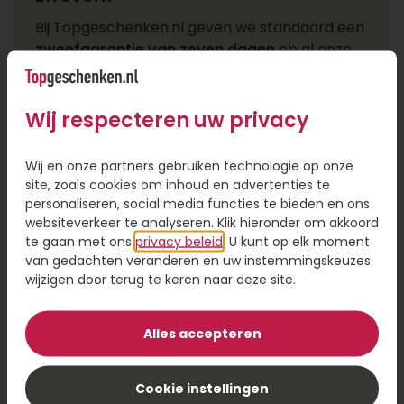
Bij Topgeschenken.nl geven we standaard een
zweefgarantie van zeven dagen
op al onze
heliumballonnen. Dat betekent dat jouw
cadeau minimaal een week blijft zweven nadat
het is bezorgd.
Wij respecteren uw privacy
Onze ballonnen worden gevuld met helium en
Wij en onze partners gebruiken technologie op onze
verzonden in een stevige doos. Zodra de
site, zoals cookies om inhoud en advertenties te
ontvanger deze opent, zweeft de ballon
personaliseren, social media functies te bieden en ons
vanzelf omhoog. Geen gedoe met opblazen of
websiteverkeer te analyseren. Klik hieronder om akkoord
te gaan met ons
privacy beleid
. U kunt op elk moment
vullen: het cadeau is direct klaar voor gebruik.
van gedachten veranderen en uw instemmingskeuzes
wijzigen door terug te keren naar deze site.
Een paar dingen die helpen om de ballon zo
lang mogelijk mooi te houden:
Alles accepteren
Zet de ballon niet pal in de zon of bij een
verwarming
Cookie instellingen
Plaats de ballon op een plek op