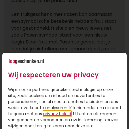
paasontbijt of de paasbrunch.
Een fruitgeschenk met Pasen kan daarnaast
een symbolische betekenis hebben: fruit staat
voor gezondheid, frisheid en nieuw leven, net
zoals Pasen symbool staat voor een nieuw
begin. Door fruit met Pasen te geven, laat je
zien dat je niet alleen aan iemand denkt, maar
ook om hun welzijn geeft.
Fruitmand Pasen sturen naar
Wij respecteren uw privacy
personeel of zakelijke relaties
Wij en onze partners gebruiken technologie op onze
Wil je een fruitmand Pasen sturen naar
site, zoals cookies om inhoud en advertenties te
medewerkers of zakelijke partners? Dan is een
personaliseren, social media functies te bieden en ons
paasfruit geschenk een uitstekende keuze.
websiteverkeer te analyseren. Klik hieronder om akkoord
Gezond, feestelijk en perfect als blijk van
te gaan met ons
privacy beleid
. U kunt op elk moment
waardering!
van gedachten veranderen en uw instemmingskeuzes
wijzigen door terug te keren naar deze site.