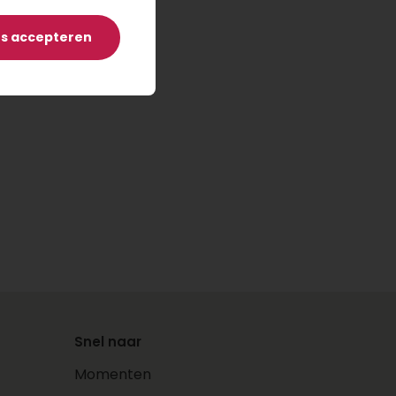
es accepteren
Snel naar
Momenten