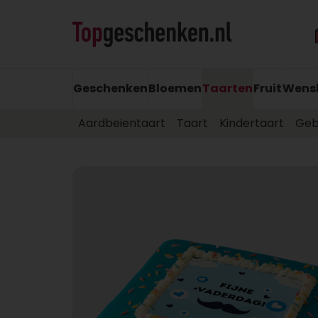
Geschenken
Bloemen
Taarten
Fruit
Wens
Aardbeientaart
Taart
Kindertaart
Geb