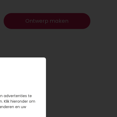
Ontwerp maken
en advertenties te
n. Klik hieronder om
randeren en uw