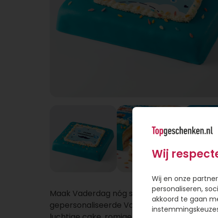
Wij respect
Wij en onze partner
personaliseren, soc
Maak Vaderdag nóg specialer met een
akkoord te gaan m
gepersonaliseerde Vaderdag Marsepeintaar
instemmingskeuzes 
luchtige cake, romige slagroomvulling en fru