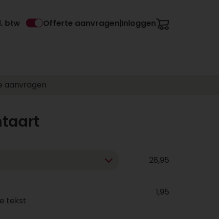
Offerte aanvragen
Inloggen
l. btw
|
e aanvragen
taart
28,95
1,95
e tekst