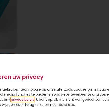
eren uw privacy
s gebruiken technologie op onze site, zoals cookies om inhoud 
ial media functies te bieden en ons websiteverkeer te analysere
et ons
privacy beleid
. U kunt op elk moment van gedachten ve
t! De
wijzigen door terug te keren naar deze site.
itige